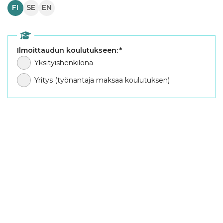
FI
SE
EN
Ilmoittaudun koulutukseen:
*
Yksityishenkilönä
Yritys (työnantaja maksaa koulutuksen)