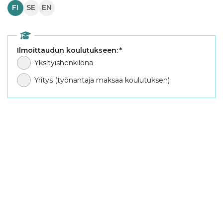
FI
SE
EN
Ilmoittaudun koulutukseen:
*
Yksityishenkilönä
Yritys (työnantaja maksaa koulutuksen)