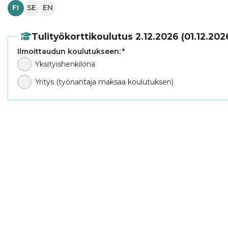
FI
SE
EN
Tulityökorttikoulutus 2.12.2026 (01.12.202
Ilmoittaudun koulutukseen:
*
Yksityishenkilönä
Yritys (työnantaja maksaa koulutuksen)