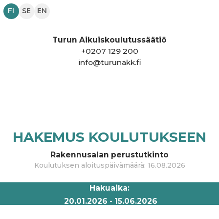
FI
SE
EN
Turun Aikuiskoulutussäätiö
+
0207 129 200
info@turunakk.fi
HAKEMUS KOULUTUKSEEN
Rakennusalan perustutkinto
Koulutuksen aloituspäivämäärä
:
16.08.2026
Hakuaika
:
20.01.2026
-
15.06.2026