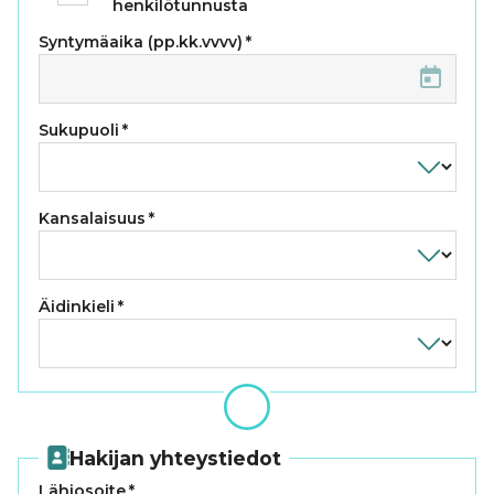
henkilötunnusta
Syntymäaika (pp.kk.vvvv)
*
Sukupuoli
*
Kansalaisuus
*
Äidinkieli
*
Hakijan yhteystiedot
Lähiosoite
*