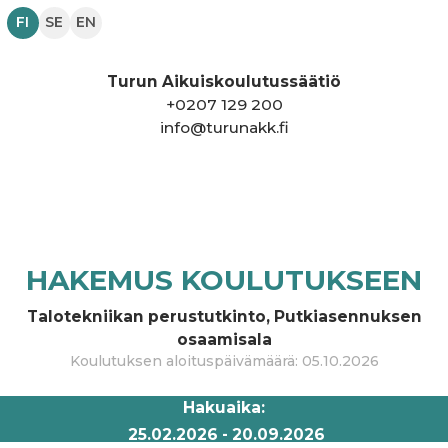
FI
SE
EN
Turun Aikuiskoulutussäätiö
+
0207 129 200
info@turunakk.fi
HAKEMUS KOULUTUKSEEN
Talotekniikan perustutkinto, Putkiasennuksen
osaamisala
Koulutuksen aloituspäivämäärä
:
05.10.2026
Hakuaika
:
25.02.2026
-
20.09.2026