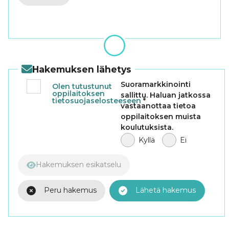
Hakemuksen lähetys
Suoramarkkinointi
Olen tutustunut
oppilaitoksen
sallittu. Haluan jatkossa
tietosuojaselosteeseen
*
vastaanottaa tietoa
oppilaitoksen muista
koulutuksista.
Kyllä
Ei
Hakemuksen esikatselu
Peru hakemus
Lähetä hakemus